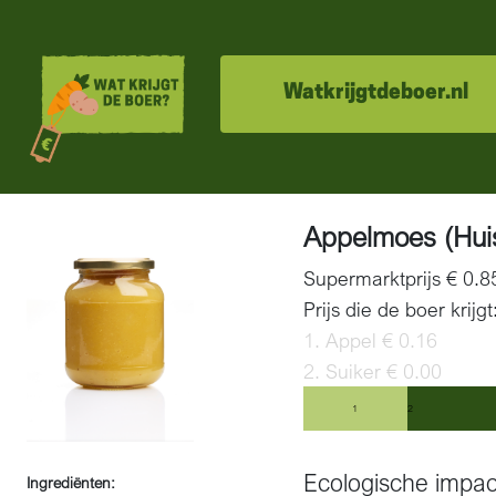
Watkrijgtdeboer.nl
Appelmoes (Hui
Supermarktprijs € 0.
Prijs die de boer krijgt
1. Appel € 0.16
2. Suiker € 0.00
1
2
Ecologische impac
Ingrediënten: