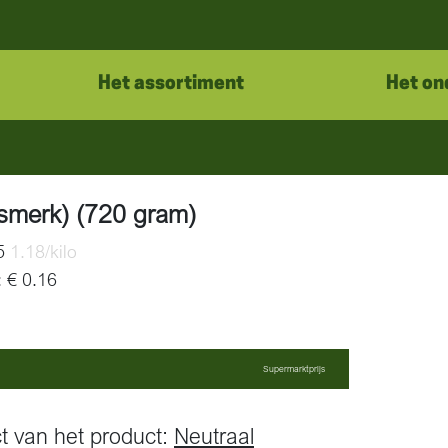
Het assortiment
Het on
smerk) (720 gram)
85
1.18/kilo
: € 0.16
Supermarktprijs
t van het product:
Neutraal